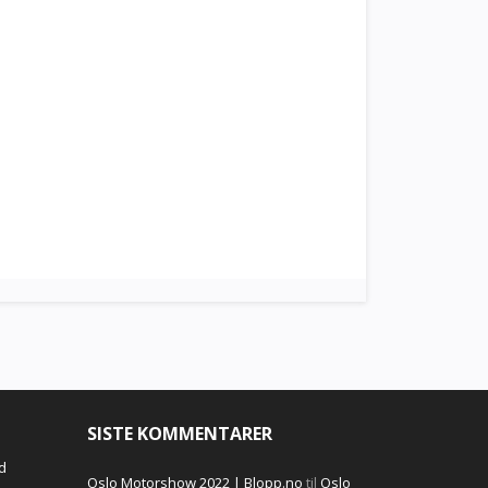
SISTE KOMMENTARER
d
Oslo Motorshow 2022 | Blopp.no
til
Oslo