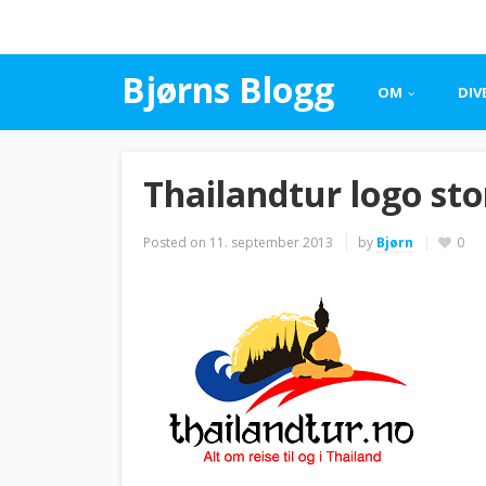
Bjørns Blogg
OM
DIV
Thailandtur logo sto
Posted on
11. september 2013
by
Bjørn
0