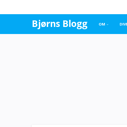
Bjørns Blogg
OM
DIV