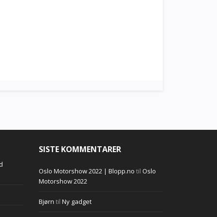
SISTE KOMMENTARER
d
Oslo Motorshow 2022 | Blopp.no
til
Oslo
Motorshow 2022
Bjørn
til
Ny gadget