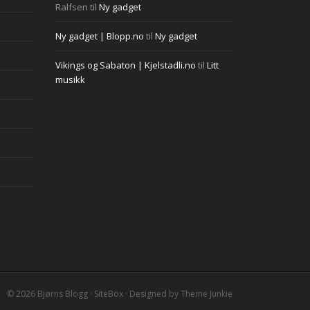
Ralfsen
til
Ny gadget
Ny gadget | Blopp.no
til
Ny gadget
Vikings og Sabaton | Kjelstadli.no
til
Litt
musikk
© 2026
Bjørns Blogg
·
SiteBox
· Designed by
Theme Junkie