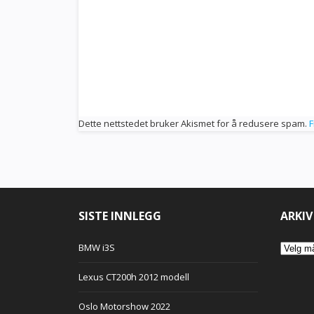
Dette nettstedet bruker Akismet for å redusere spam.
F
SISTE INNLEGG
ARKIV
Arkiv
BMW i3S
Lexus CT200h 2012 modell
Oslo Motorshow 2022