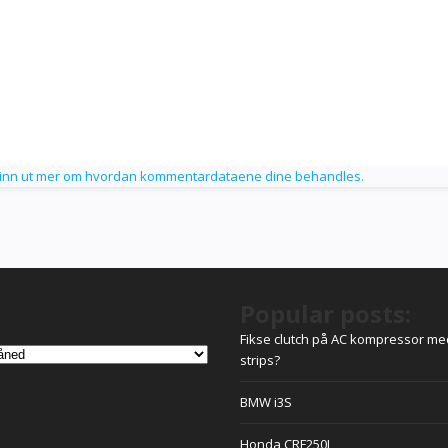
inn ut mer om hvordan kommentardataene dine behandles.
Popular posts:
Fikse clutch på AC kompressor me
strips?
BMW i3S
Honda CRF250L