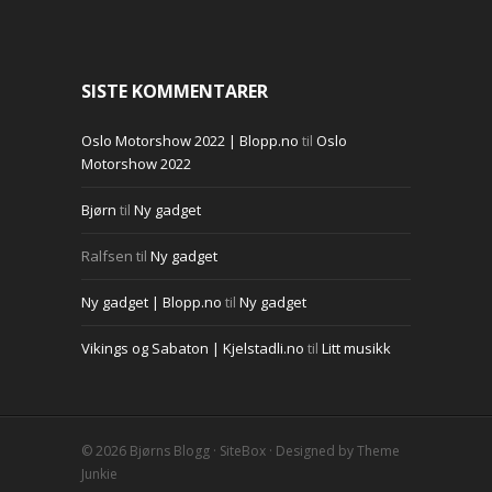
SISTE KOMMENTARER
Oslo Motorshow 2022 | Blopp.no
til
Oslo
Motorshow 2022
Bjørn
til
Ny gadget
Ralfsen
til
Ny gadget
Ny gadget | Blopp.no
til
Ny gadget
Vikings og Sabaton | Kjelstadli.no
til
Litt musikk
© 2026
Bjørns Blogg
·
SiteBox
· Designed by
Theme
Junkie