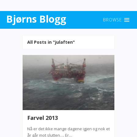
Bjørns Blogg
BROWSE
All Posts in "julaften"
Farvel 2013
Nå er det ikke mange dagene igjen og nok et
år går mot slutten…. Er…