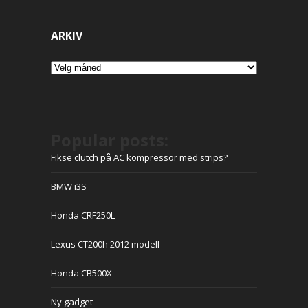
ARKIV
Arkiv
Popular posts:
Fikse clutch på AC kompressor med strips?
BMW i3S
Honda CRF250L
Lexus CT200h 2012 modell
Honda CB500X
Ny gadget